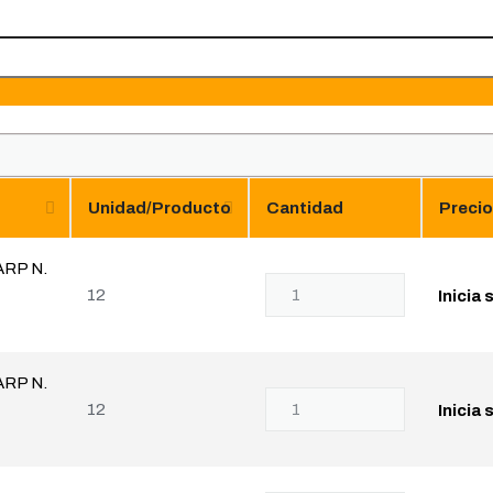
Unidad/Producto
Cantidad
Precio
RP N.
PARCHE
12
Inicia
TARP
N.
0
RP N.
RADIAL
PARCHE
12
Inicia
cantidad
TARP
N.
1