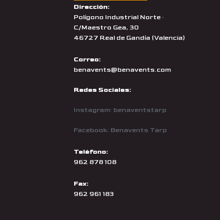
Dirección:
Polígono Industrial Norte ·
C/Maestro Gea, 30
46727 Real de Gandía (Valencia)
Correo:
benavents@benavents.com
Redes Sociales:
Instagram: benaventstarp
Facebook: Benavents Tarp
Teléfono:
962 878 108
Fax:
962 961 183