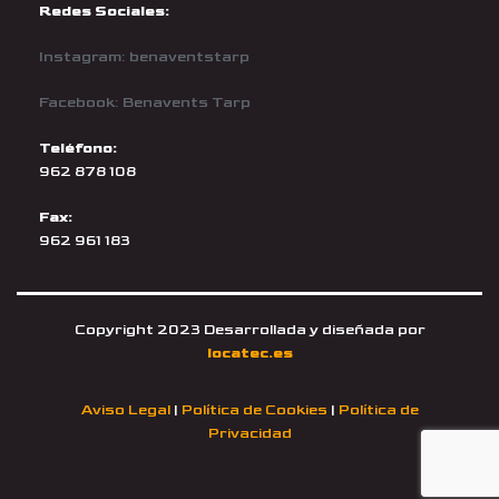
Redes Sociales:
Instagram: benaventstarp
Facebook: Benavents Tarp
Teléfono:
962 878 108
Fax:
962 961 183
Copyright 2023 Desarrollada y diseñada por
locatec.es
Aviso Legal
|
Política de Cookies
|
Política de
Privacidad