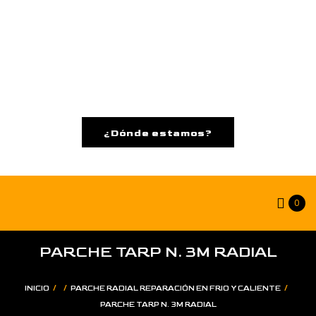
¿Dónde estamos?
0
PARCHE TARP N. 3M RADIAL
/
/
/
INICIO
PARCHE RADIAL REPARACIÓN EN FRIO Y CALIENTE
PARCHE TARP N. 3M RADIAL