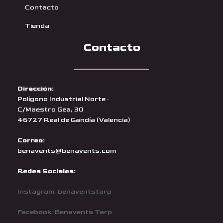
Contacto
Tienda
Contacto
Dirección:
Polígono Industrial Norte ·
C/Maestro Gea, 30
46727 Real de Gandía (Valencia)
Correo:
benavents@benavents.com
Redes Sociales:
Instagram: benaventstarp
Facebook: Benavents Tarp