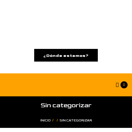
¿Dónde estamos?
0
Sin categorizar
/
/
INICIO
SIN CATEGORIZAR