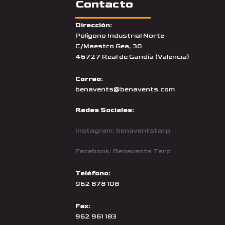
Contacto
Dirección:
Polígono Industrial Norte ·
C/Maestro Gea, 30
46727 Real de Gandía (Valencia)
Correo:
benavents@benavents.com
Redes Sociales:
Instagram: benaventstarp
Facebook: Benavents Tarp
Teléfono:
962 878 108
Fax:
962 961 183