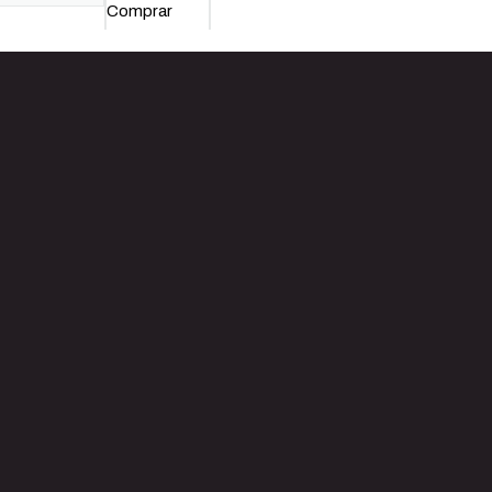
OMPLETO
Comprar
AFETY
URISMO
ntidad