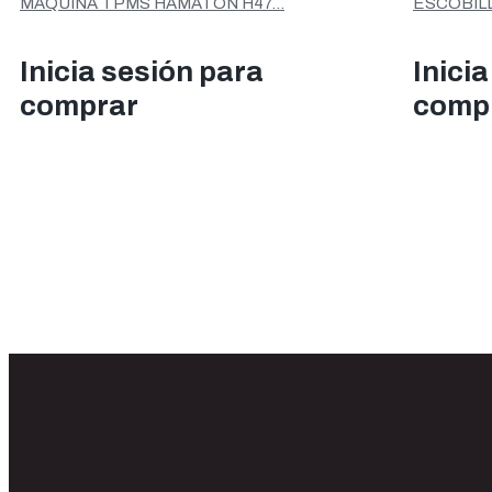
MÁQUINA TPMS HAMATON H47...
ESCOBIL
Inicia sesión para
Inici
comprar
comp