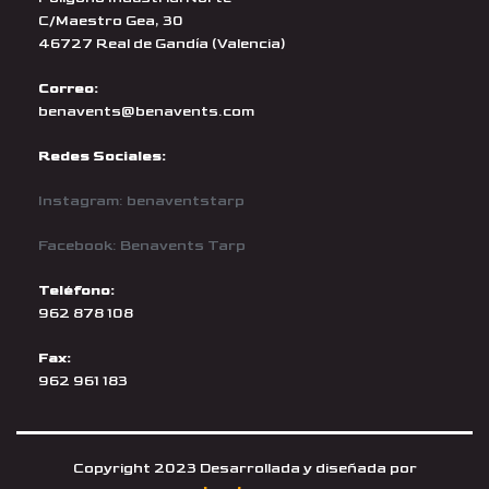
C/Maestro Gea, 30
46727 Real de Gandía (Valencia)
Correo:
benavents@benavents.com
Redes Sociales:
Instagram: benaventstarp
Facebook: Benavents Tarp
Teléfono:
962 878 108
Fax:
962 961 183
Copyright 2023 Desarrollada y diseñada por