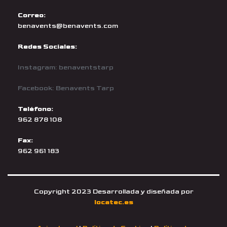
Correo:
benavents@benavents.com
Redes Sociales:
Instagram: benaventstarp
Facebook: Benavents Tarp
Teléfono:
962 878 108
Fax:
962 961 183
Copyright 2023 Desarrollada y diseñada por
locatec.es