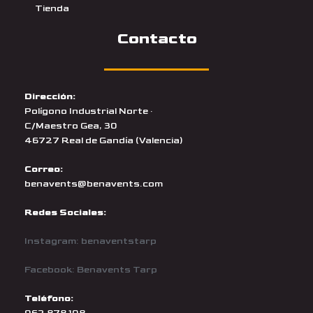
Tienda
Contacto
Dirección:
Polígono Industrial Norte ·
C/Maestro Gea, 30
46727 Real de Gandía (Valencia)
Correo:
benavents@benavents.com
Redes Sociales:
Instagram: benaventstarp
Facebook: Benavents Tarp
Teléfono: