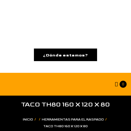
¿Dónde estamos?
0
TACO TH80 160 X 120 X 80
/
/
/
INICIO
HERRAMIENTAS PARA EL RASPADO
TACO TH80 160 X 120 X 80