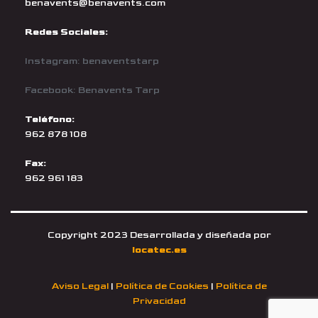
benavents@benavents.com
Redes Sociales:
Instagram: benaventstarp
Facebook: Benavents Tarp
Teléfono:
962 878 108
Fax:
962 961 183
Copyright 2023 Desarrollada y diseñada por
locatec.es
Aviso Legal
|
Política de Cookies
|
Política de
Privacidad