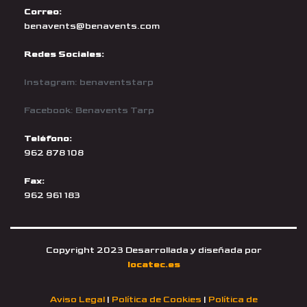
Correo:
benavents@benavents.com
Redes Sociales:
Instagram: benaventstarp
Facebook: Benavents Tarp
Teléfono:
962 878 108
Fax:
962 961 183
Copyright 2023 Desarrollada y diseñada por
locatec.es
Aviso Legal
|
Política de Cookies
|
Política de