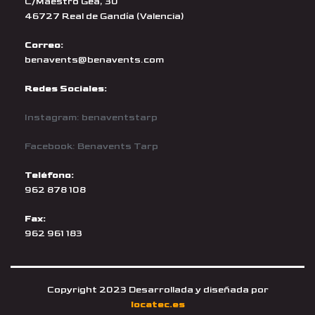
C/Maestro Gea, 30
46727 Real de Gandía (Valencia)
Correo:
benavents@benavents.com
Redes Sociales:
Instagram: benaventstarp
Facebook: Benavents Tarp
Teléfono:
962 878 108
Fax:
962 961 183
Copyright 2023 Desarrollada y diseñada por
locatec.es