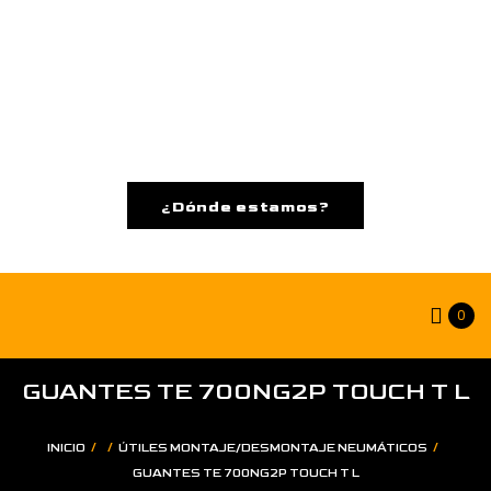
¿Dónde estamos?
0
GUANTES TE 700NG2P TOUCH T L
/
/
/
INICIO
ÚTILES MONTAJE/DESMONTAJE NEUMÁTICOS
GUANTES TE 700NG2P TOUCH T L