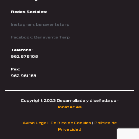
Redes Sociales:
Instagram: benaventstarp
Facebook: Benavents Tarp
Teléfono:
962 878 108
Fax:
962 961 183
Copyright 2023 Desarrollada y diseñada por
locatec.es
Aviso Legal
|
Política de Cookies
|
Política de
Privacidad