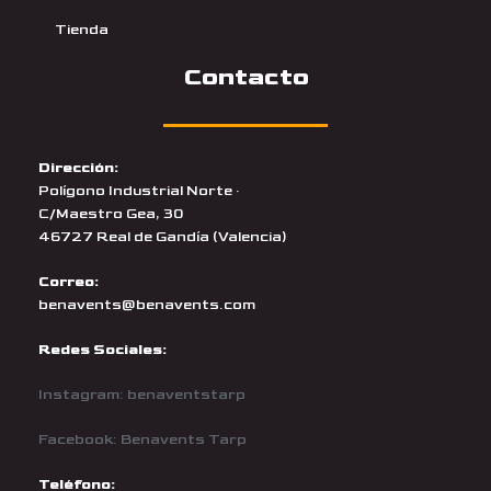
Tienda
Contacto
Dirección:
Polígono Industrial Norte ·
C/Maestro Gea, 30
46727 Real de Gandía (Valencia)
Correo:
benavents@benavents.com
Redes Sociales:
Instagram: benaventstarp
Facebook: Benavents Tarp
Teléfono: