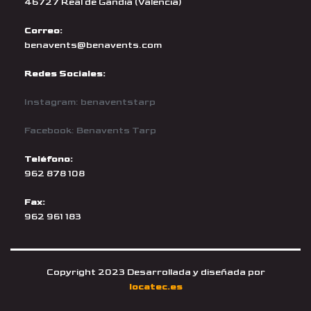
46727 Real de Gandía (Valencia)
Correo:
benavents@benavents.com
Redes Sociales:
Instagram: benaventstarp
Facebook: Benavents Tarp
Teléfono:
962 878 108
Fax:
962 961 183
Copyright 2023 Desarrollada y diseñada por
locatec.es