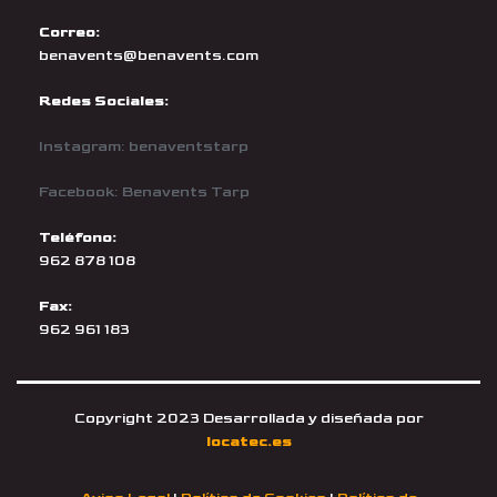
Correo:
benavents@benavents.com
Redes Sociales:
Instagram: benaventstarp
Facebook: Benavents Tarp
Teléfono:
962 878 108
Fax:
962 961 183
Copyright 2023 Desarrollada y diseñada por
locatec.es