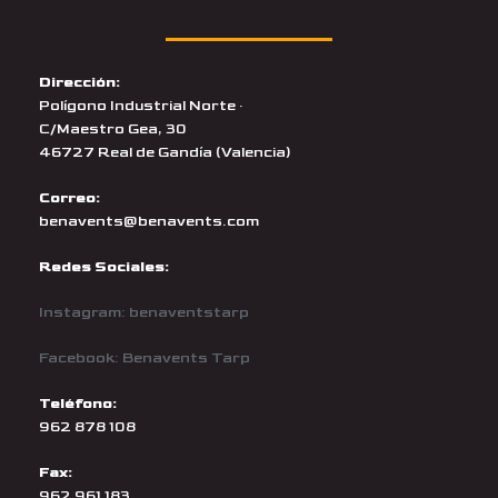
Dirección:
Polígono Industrial Norte ·
C/Maestro Gea, 30
46727 Real de Gandía (Valencia)
Correo:
benavents@benavents.com
Redes Sociales:
Instagram: benaventstarp
Facebook: Benavents Tarp
Teléfono:
962 878 108
Fax:
962 961 183