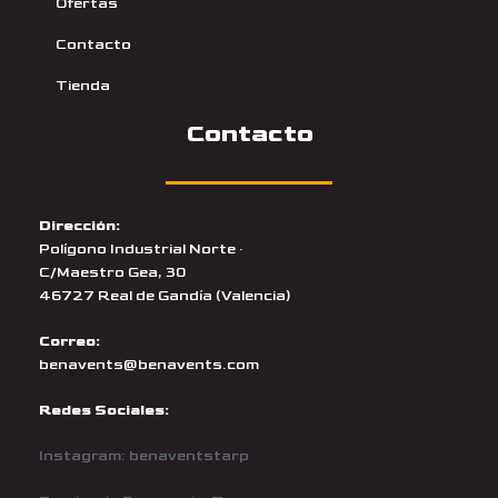
Ofertas
Contacto
Tienda
Contacto
Dirección:
Polígono Industrial Norte ·
C/Maestro Gea, 30
46727 Real de Gandía (Valencia)
Correo:
benavents@benavents.com
Redes Sociales:
Instagram: benaventstarp