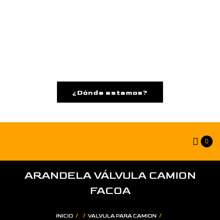
¿Dónde estamos?
0
ARANDELA VÁLVULA CAMION
FACOA
/
/
/
INICIO
VALVULA PARA CAMION