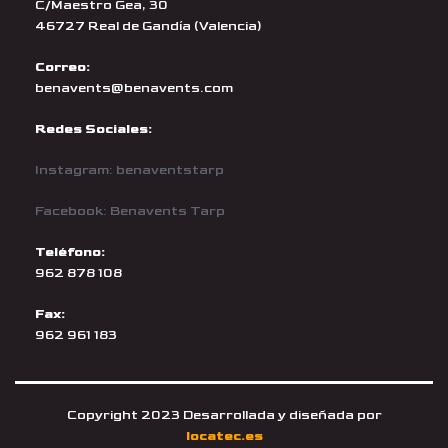
C/Maestro Gea, 30
46727 Real de Gandía (Valencia)
Correo:
benavents@benavents.com
Redes Sociales:
Instagram: benaventstarp
Facebook: Benavents Tarp
Teléfono:
962 878 108
Fax:
962 961 183
Copyright 2023 Desarrollada y diseñada por
locatec.es