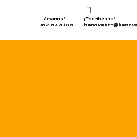
¡Llámanos!
¡Escríbenos!
962 87 81 08
benavents@benav