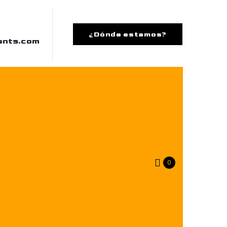
¿Dónde estamos?
ents.com
0