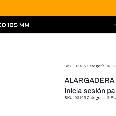
O 105 MM
I
SKU:
03105
Categoría:
INF
ALARGADERA R
Inicia sesión p
SKU:
03105
Categoría:
INF