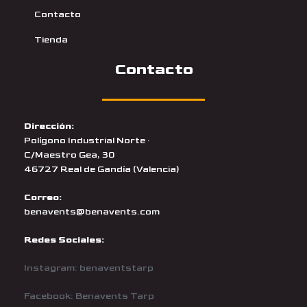
Contacto
Tienda
Contacto
Dirección:
Polígono Industrial Norte ·
C/Maestro Gea, 30
46727 Real de Gandía (Valencia)
Correo:
benavents@benavents.com
Redes Sociales:
Instagram: benaventstarp
Facebook: Benavents Tarp